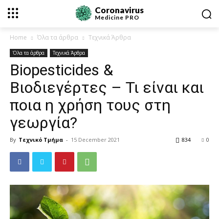
Coronavirus
Medicine
PRO
Home
Όλα τα άρθρα
Τεχνικά Άρθρα
Όλα τα άρθρα
Τεχνικά Άρθρα
Biopesticides &
Βιοδιεγέρτες – Τι είναι και
ποια η χρήση τους στη
γεωργία?
By
Τεχνικό Τμήμα
-
15 December 2021
834
0