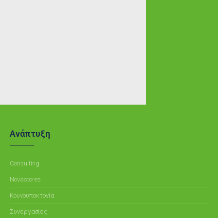
Ανάπτυξη
Consulting
Novastores
Κουνουποκτονία
Συνεργασίες