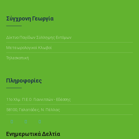
Σύγχρονη Γεωργία
Δίκτυο Παγίδων Σύλληψης Εντόμων
Μετεωρολογικοί Κλωβοί
Τηλεσκοπική
Πληροφορίες
11ο Χλμ. Π.Ε.Ο. Γιαννιτσών - Εδέσσης
58100, Γαλατάδες, Ν. Πέλλας
Ενημερωτικά Δελτία