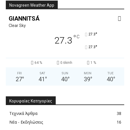
Novagreen Weather App
GIANNITSÁ
Clear Sky
°
27.3
°
C
27.3
°
27.3
64 %
0.6kmh
1 %
FRI
SAT
SUN
MON
TUE
27
°
41
°
40
°
39
°
40
°
Κορυφαίες Κατηγορίες
Τεχνικά Άρθρα
38
Νέα - Εκδηλώσεις
16