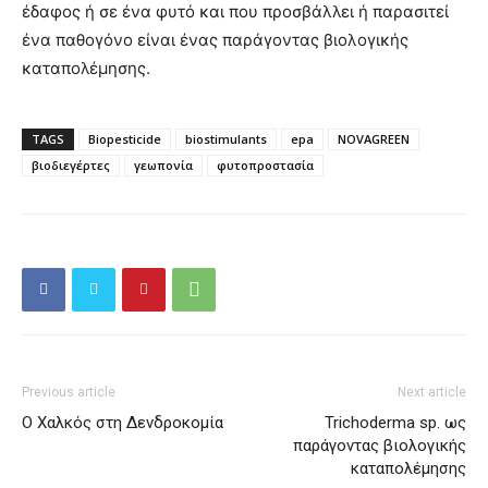
έδαφος ή σε ένα φυτό και που προσβάλλει ή παρασιτεί
ένα παθογόνο είναι ένας παράγοντας βιολογικής
καταπολέμησης.
TAGS
Biopesticide
biostimulants
epa
NOVAGREEN
βιοδιεγέρτες
γεωπονία
φυτοπροστασία
Previous article
Next article
Ο Χαλκός στη Δενδροκομία
Trichoderma sp. ως
παράγοντας βιολογικής
καταπολέμησης