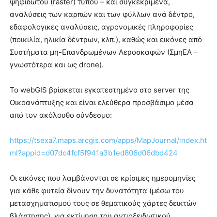
ψηφιδωτού (raster) τύπου – και συγκεκριμένα,
αναλύσεις των καρπών και των φύλλων ανά δέντρο,
εδαφολογικές αναλύσεις, αγρονομικές πληροφορίες
(ποικιλία, ηλικία δέντρων, κλπ.), καθώς και εικόνες από
Συστήματα μη-Επανδρωμένων Αεροσκαφών (ΣμηΕΑ –
γνωστότερα και ως drone).
Το webGIS βρίσκεται εγκατεστημένο στο server της
Οικοανάπτυξης και είναι ελεύθερα προσβάσιμο μέσα
από τον ακόλουθο σύνδεσμο:
https://tsexa7.maps.arcgis.com/apps/MapJournal/index.ht
ml?appid=d07dc4fcf5f941a3b1ed806d06dbd424
Οι εικόνες που λαμβάνονται σε κρίσιμες ημερομηνίες
για κάθε φυτεία δίνουν την δυνατότητα (μέσω του
μετασχηματισμού τους σε θεματικούς χάρτες δεικτών
βλάστησης), για εκτίμηση του αντιοξειδωτικού