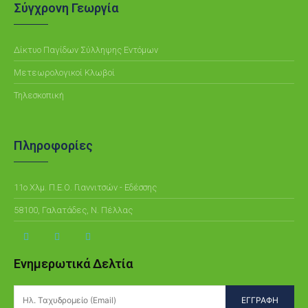
Σύγχρονη Γεωργία
Δίκτυο Παγίδων Σύλληψης Εντόμων
Μετεωρολογικοί Κλωβοί
Τηλεσκοπική
Πληροφορίες
11ο Χλμ. Π.Ε.Ο. Γιαννιτσών - Εδέσσης
58100, Γαλατάδες, Ν. Πέλλας
Ενημερωτικά Δελτία
ΕΓΓΡΑΦΗ