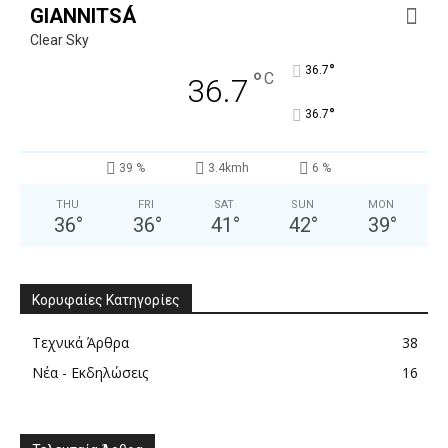
GIANNITSÁ
Clear Sky
°
36.7
°
C
36.7
°
36.7
39 %
3.4kmh
6 %
THU
FRI
SAT
SUN
MON
36
°
36
°
41
°
42
°
39
°
Κορυφαίες Κατηγορίες
Τεχνικά Άρθρα
38
Νέα - Εκδηλώσεις
16