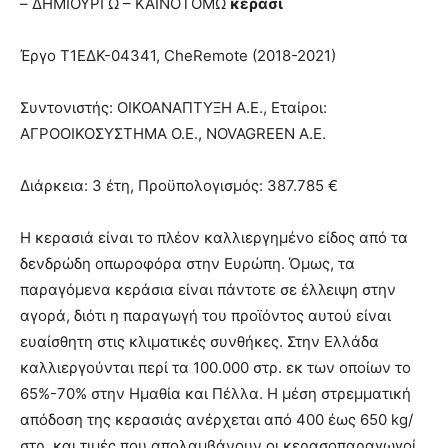
– ΔΗΜΙΟΥΡΓΩ – ΚΑΙΝΟΤΟΜΩ
κεράσι
Έργο Τ1ΕΔΚ-04341, CheRemote (2018-2021)
Συντονιστής: ΟΙΚΟΑΝΑΠΤΥΞΗ Α.Ε., Εταίροι:
ΑΓΡΟΟΙΚΟΣΥΣΤΗΜΑ Ο.Ε., NOVAGREEN Α.Ε.
Διάρκεια: 3 έτη, Προϋπολογισμός: 387.785 €
Η κερασιά είναι το πλέον καλλιεργημένο είδος από τα
δενδρώδη οπωροφόρα στην Ευρώπη. Όμως, τα
παραγόμενα κεράσια είναι πάντοτε σε έλλειψη στην
αγορά, διότι η παραγωγή του προϊόντος αυτού είναι
ευαίσθητη στις κλιματικές συνθήκες. Στην Ελλάδα
καλλιεργούνται περί τα 100.000 στρ. εκ των οποίων το
65%-70% στην Ημαθία και Πέλλα. Η μέση στρεμματική
απόδοση της κερασιάς ανέρχεται από 400 έως 650 kg/
στρ. και τιμές που απολαμβάνουν οι κερασοπαραγωγοί