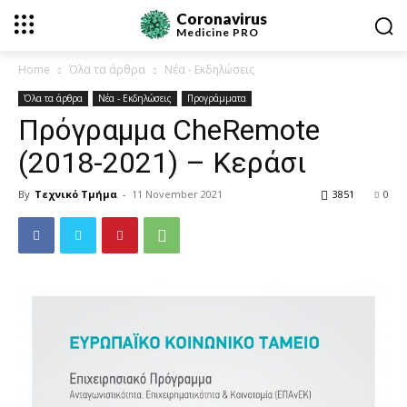
Coronavirus
Medicine
PRO
Home
Όλα τα άρθρα
Νέα - Εκδηλώσεις
Όλα τα άρθρα
Νέα - Εκδηλώσεις
Προγράμματα
Πρόγραμμα CheRemote
(2018-2021) – Κεράσι
By
Τεχνικό Τμήμα
-
11 November 2021
3851
0