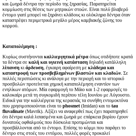
και ζωηρά δέντρα την περίοδο της ξηρασίας. Παρατηρείται
κομμίωση στις θέσεις των μητρικών στοών. Είναι πολύ βλαβερό
έντομο γιατί μπορεί να ξηράνει κλάδους κι ολόκληρα δέντρα όταν
καταστρέψει περιμετρικά μεγάλο μέρος καμβιακής ζώνης του
κορμού.
Καταπολέμηση :
Κυρίως συστήνονται
καλλιεργητικά μέτρα
όπως οτιδήποτε κρατά
τα δέντρα σε
καλή και υγιεινή κατάσταση
δηλαδή κατάλληλη
λίπανση
κι
άρδευση
, έγκαιρη αφαίρεση με
κλάδεμα και
καταστροφή των προσβεβλημένων βλαστών και κλαδιών
. Σε
πολλές περιπτώσεις κι ανάλογα με την περιοχή και το ιστορικό
προσβολών προτείνεται χημική καταπολέμηση εναντίον των
ενηλίκων ατόμων. Μία εφαρμογή το Μάιο και 1-2 εφαρμογές το
καλοκαίρι μετά τη συγκομιδή περίπου τέλη Ιουνίου με Αύγουστο.
Ειδικά για την καλλιέργεια της κερασιάς τα συνήθη εντομοκτόνα
που χρησιμοποιούνται είναι το
phosmet
(Imidan) και το
tau
fluvalinate
(Mavrik). Αξίζει να αναφερθεί πως έχει παρατηρηθεί
ότι δέντρα καλά λιπασμένα και ζωηρά με επάρκεια βορίου έχουν
δυνατούς οφθαλμούς που δύσκολα προτιμώνται και
προσβάλλονται από το έντομο. Επίσης το κόμμι που παράγει το
δέντρο στις στοές του εντόμου, πολλές φορές προκαλεί