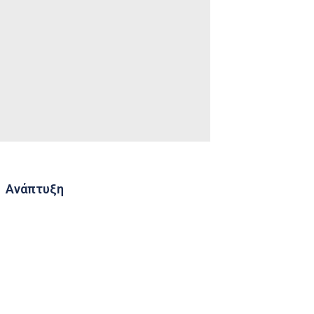
Ανάπτυξη
Consulting
Novastores