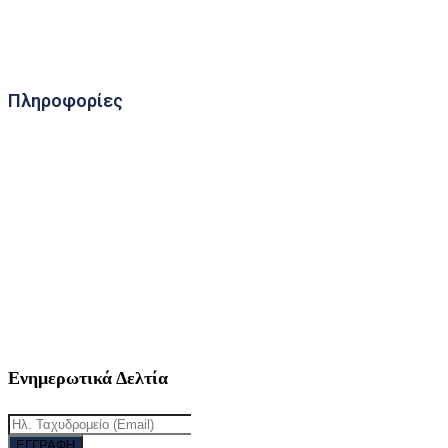
Πληροφορίες
11ο Χλμ. Π.Ε.Ο. Γιαννιτσών - Εδέσσης
58100, Γαλατάδες, Ν. Πέλλας
Ενημερωτικά Δελτία
ΕΓΓΡΑΦΗ