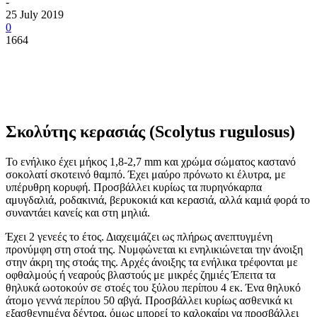
-
25 July 2019
0
1664
Σκολύτης κερασιάς (Scolytus rugulosus)
Το ενήλικο έχει μήκος 1,8-2,7 mm και χρώμα σώματος καστανό
σοκολατί σκοτεινό θαμπό. Έχει μαύρο πρόνωτο κι έλυτρα, με
υπέρυθρη κορυφή. Προσβάλλει κυρίως τα πυρηνόκαρπα
αμυγδαλιά, ροδακινιά, βερυκοκιά και κερασιά, αλλά καμιά φορά το
συναντάει κανείς και στη μηλιά.
Έχει 2 γενεές το έτος. Διαχειμάζει ως πλήρως ανεπτυγμένη
προνύμφη στη στοά της. Νυμφώνεται κι ενηλικιώνεται την άνοιξη
στην άκρη της στοάς της. Αρχές άνοιξης τα ενήλικα τρέφοντα
ι με
οφθαλμούς ή νεαρούς βλαστούς με μικρές ζημιές Έπειτα τα
θηλυκά ωοτοκούν σε στοές του ξύλου περίπου 4 εκ. Ένα θηλυκό
άτομο γεννά περίπου 50 αβγά. Προσβάλλει κυρίως ασθενικά κι
εξασθενημένα δέντρα, όμως μπορεί το καλοκαίρι να προσβάλλει