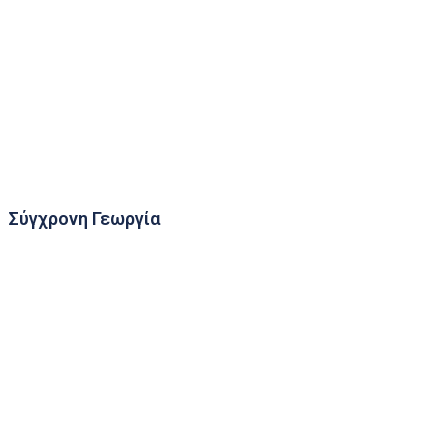
Κουνουποκτονία
Συνεργασίες
Σύγχρονη Γεωργία
Δίκτυο Παγίδων Σύλληψης Εντόμων
Μετεωρολογικοί Κλωβοί
Τηλεσκοπική