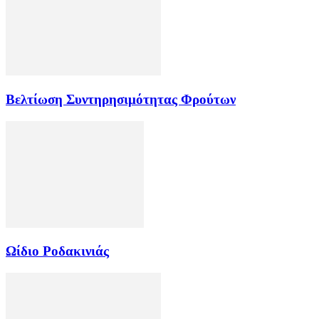
Βελτίωση Συντηρησιμότητας Φρούτων
Ωίδιο Ροδακινιάς