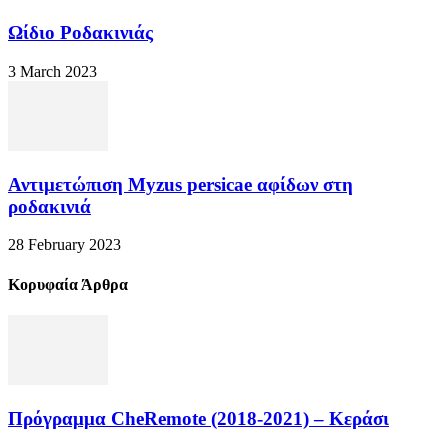
Ωίδιο Ροδακινιάς
3 March 2023
Αντιμετώπιση Myzus persicae αφίδων στη
ροδακινιά
28 February 2023
Κορυφαία Άρθρα
Πρόγραμμα CheRemote (2018-2021) – Κεράσι