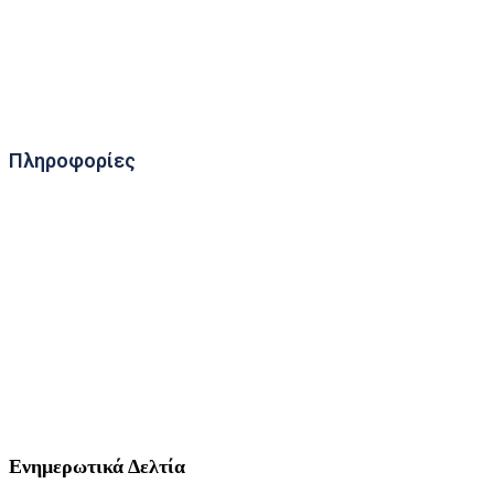
Τηλεσκοπική
Πληροφορίες
11ο Χλμ. Π.Ε.Ο. Γιαννιτσών - Εδέσσης
58100, Γαλατάδες, Ν. Πέλλας
Ενημερωτικά Δελτία