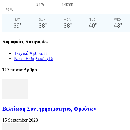
24 %
4.4kmh
20 %
SAT
SUN
MON
TUE
WED
39
°
38
°
38
°
40
°
43
°
Κορυφαίες Κατηγορίες
Τεχνικά Άρθρα
38
Νέα - Εκδηλώσεις
16
Τελευταία Άρθρα
Βελτίωση Συντηρησιμότητας Φρούτων
15 September 2023