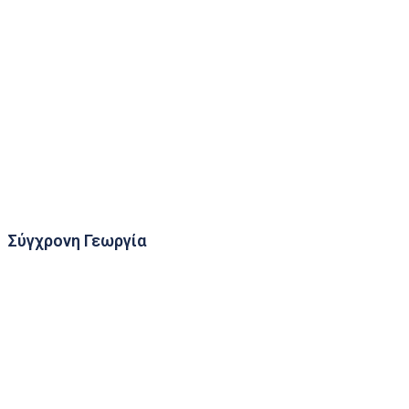
Novastores
Κουνουποκτονία
Συνεργασίες
Σύγχρονη Γεωργία
Δίκτυο Παγίδων Σύλληψης Εντόμων
Μετεωρολογικοί Κλωβοί