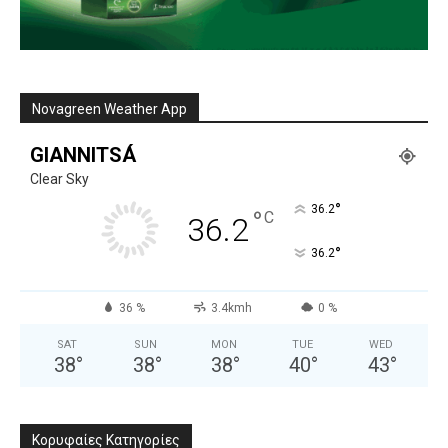
Novagreen Weather App
GIANNITSÁ
Clear Sky
°
36.2
°
C
36.2
°
36.2
36 %
3.4kmh
0 %
SAT
SUN
MON
TUE
WED
38
°
38
°
38
°
40
°
43
°
Κορυφαίες Κατηγορίες