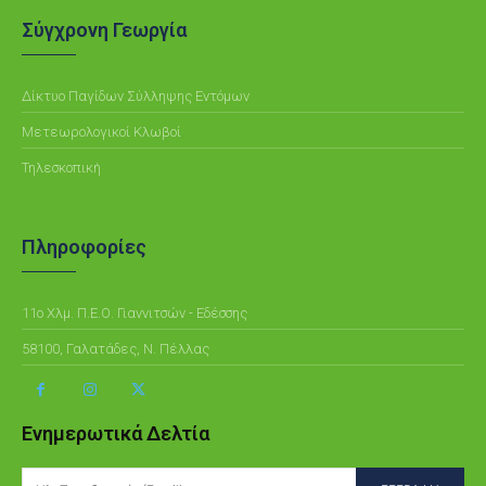
Σύγχρονη Γεωργία
Δίκτυο Παγίδων Σύλληψης Εντόμων
Μετεωρολογικοί Κλωβοί
Τηλεσκοπική
Πληροφορίες
11ο Χλμ. Π.Ε.Ο. Γιαννιτσών - Εδέσσης
58100, Γαλατάδες, Ν. Πέλλας
Ενημερωτικά Δελτία