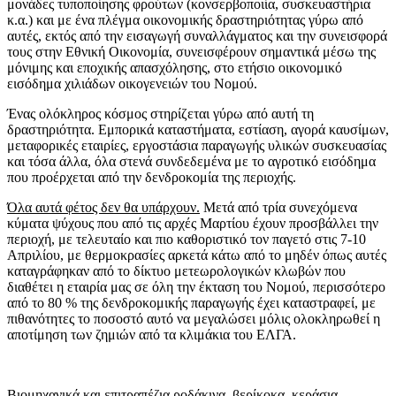
μονάδες τυποποίησης φρούτων (κονσερβοποιία, συσκευαστήρια
κ.α.) και με ένα πλέγμα οικονομικής δραστηριότητας γύρω από
αυτές, εκτός από την εισαγωγή συναλλάγματος και την συνεισφορά
τους στην Εθνική Οικονομία, συνεισφέρουν σημαντικά μέσω της
μόνιμης και εποχικής απασχόλησης, στο ετήσιο οικονομικό
εισόδημα χιλιάδων οικογενειών του Νομού.
Ένας ολόκληρος κόσμος στηρίζεται γύρω από αυτή τη
δραστηριότητα. Εμπορικά καταστήματα, εστίαση, αγορά καυσίμων,
μεταφορικές εταιρίες, εργοστάσια παραγωγής υλικών συσκευασίας
και τόσα άλλα, όλα στενά συνδεδεμένα με το αγροτικό εισόδημα
που προέρχεται από την δενδροκομία της περιοχής.
Όλα αυτά φέτος δεν θα υπάρχουν.
Μετά από τρία συνεχόμενα
κύματα ψύχους που από τις αρχές Μαρτίου έχουν προσβάλλει την
περιοχή, με τελευταίο και πιο καθοριστικό τον παγετό στις 7-10
Απριλίου, με θερμοκρασίες αρκετά κάτω από το μηδέν όπως αυτές
καταγράφηκαν από το δίκτυο μετεωρολογικών κλωβών που
διαθέτει η εταιρία μας σε όλη την έκταση του Νομού, περισσότερο
από το 80 % της δενδροκομικής παραγωγής έχει καταστραφεί, με
πιθανότητες το ποσοστό αυτό να μεγαλώσει μόλις ολοκληρωθεί η
αποτίμηση των ζημιών από τα κλιμάκια του ΕΛΓΑ.
Βιομηχανικά και επιτραπέζια ροδάκινα, βερίκοκα, κεράσια,