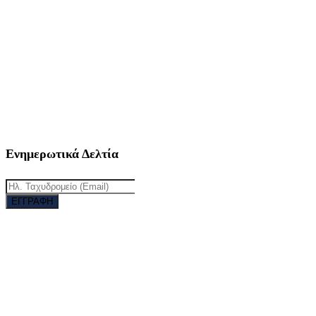
11ο Χλμ. Π.Ε.Ο. Γιαννιτσών - Εδέσσης
58100, Γαλατάδες, Ν. Πέλλας
Ενημερωτικά Δελτία
ΕΓΓΡΑΦΗ
Since 1995 © All Rights Reserved | Designed with ♡ by
Kosmas Giavasis | Powered by BrandaLAB