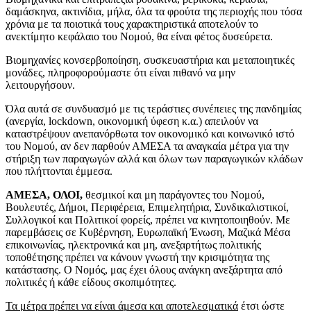
δαμάσκηνα, ακτινίδια, μήλα, όλα τα φρούτα της περιοχής που τόσα
χρόνια με τα ποιοτικά τους χαρακτηριστικά αποτελούν το
ανεκτίμητο κεφάλαιο του Νομού, θα είναι φέτος δυσεύρετα.
Βιομηχανίες κονσερβοποίηση, συσκευαστήρια και μεταποιητικές
μονάδες, πληροφορούμαστε ότι είναι πιθανό να μην
λειτουργήσουν.
Όλα αυτά σε συνδυασμό με τις τεράστιες συνέπειες της πανδημίας
(ανεργία, lockdown, οικονομική ύφεση κ.α.) απειλούν να
καταστρέψουν ανεπανόρθωτα τον οικονομικό και κοινωνικό ιστό
του Νομού, αν δεν παρθούν ΑΜΕΣΑ τα αναγκαία μέτρα για την
στήριξη των παραγωγών αλλά και όλων των παραγωγικών κλάδων
που πλήττονται έμμεσα.
ΑΜΕΣΑ, ΟΛΟΙ,
θεσμικοί και μη παράγοντες του Νομού,
Βουλευτές, Δήμοι, Περιφέρεια, Επιμελητήρια, Συνδικαλιστικοί,
Συλλογικοί και Πολιτικοί φορείς, πρέπει να κινητοποιηθούν. Με
παρεμβάσεις σε Κυβέρνηση, Ευρωπαϊκή Ένωση, Μαζικά Μέσα
επικοινωνίας, ηλεκτρονικά και μη, ανεξαρτήτως πολιτικής
τοποθέτησης πρέπει να κάνουν γνωστή την κρισιμότητα της
κατάστασης. Ο Νομός, μας έχει όλους ανάγκη ανεξάρτητα από
πολιτικές ή κάθε είδους σκοπιμότητες.
Τα μέτρα πρέπει να είναι άμεσα και αποτελεσματικά
έτσι ώστε