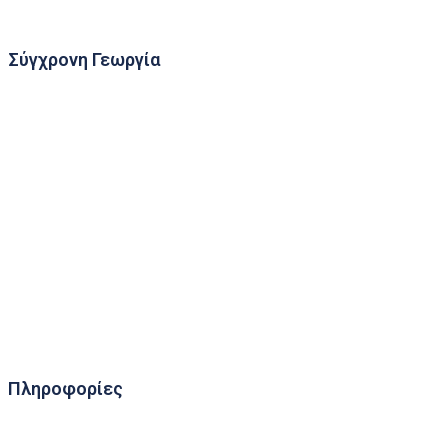
Σύγχρονη Γεωργία
Δίκτυο Παγίδων Σύλληψης Εντόμων
Μετεωρολογικοί Κλωβοί
Τηλεσκοπική
Πληροφορίες