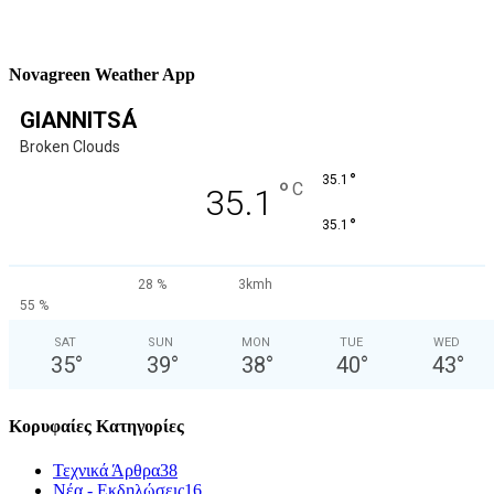
Novagreen Weather App
GIANNITSÁ
Broken Clouds
°
35.1
°
C
35.1
°
35.1
28 %
3kmh
55 %
SAT
SUN
MON
TUE
WED
35
°
39
°
38
°
40
°
43
°
Κορυφαίες Κατηγορίες
Τεχνικά Άρθρα
38
Νέα - Εκδηλώσεις
16