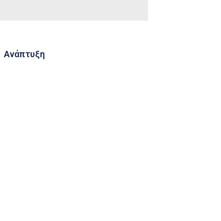
Ανάπτυξη
Consulting
Novastores
Κουνουποκτονία
Συνεργασίες