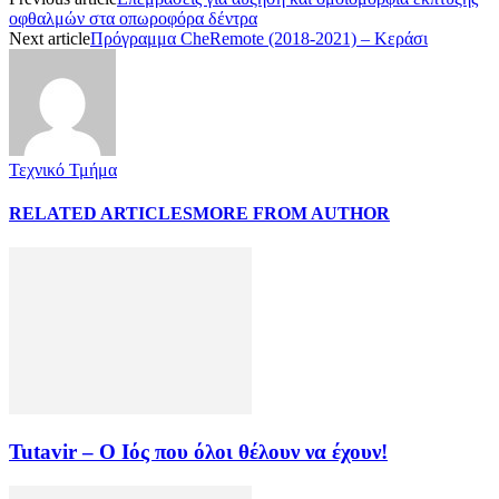
οφθαλμών στα οπωροφόρα δέντρα
Next article
Πρόγραμμα CheRemote (2018-2021) – Κεράσι
Τεχνικό Τμήμα
RELATED ARTICLES
MORE FROM AUTHOR
Tutavir – Ο Ιός που όλοι θέλουν να έχουν!