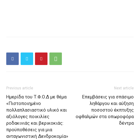
Previous article
Next article
Ημερίδα του Τ.Φ.Ο.Δ με θέμα
Επεμβάσεις για σπάσιμο
«Πιστοποιημένο
ληθάργου και αύξηση
πολλαπλασιαστικό υλικό και
ποσοστού έκπτυξης
αξιόλογες ποικιλίες
οφθαλμών στα οπωροφόρα
ροδακινιάς και βερικοκιάς:
δέντρα
προϋποθέσεις για μια
ανταγωνιστική Δενδροκομία»