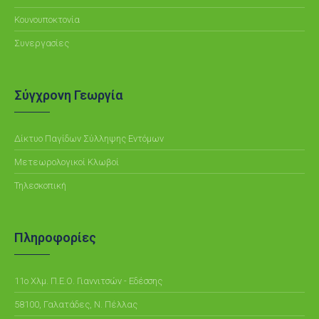
Κουνουποκτονία
Συνεργασίες
Σύγχρονη Γεωργία
Δίκτυο Παγίδων Σύλληψης Εντόμων
Μετεωρολογικοί Κλωβοί
Τηλεσκοπική
Πληροφορίες
11ο Χλμ. Π.Ε.Ο. Γιαννιτσών - Εδέσσης
58100, Γαλατάδες, Ν. Πέλλας