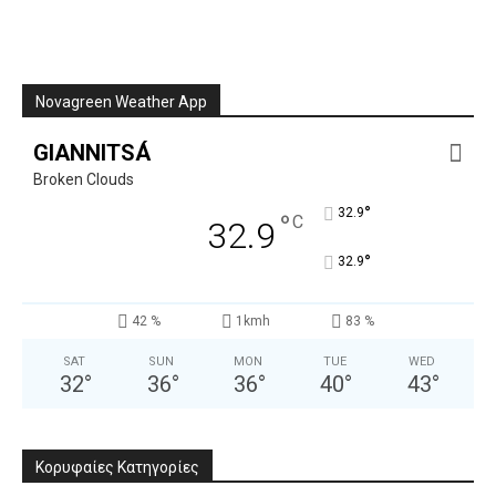
Novagreen Weather App
GIANNITSÁ
Broken Clouds
°
32.9
°
C
32.9
°
32.9
42 %
1kmh
83 %
SAT
SUN
MON
TUE
WED
32
°
36
°
36
°
40
°
43
°
Κορυφαίες Κατηγορίες