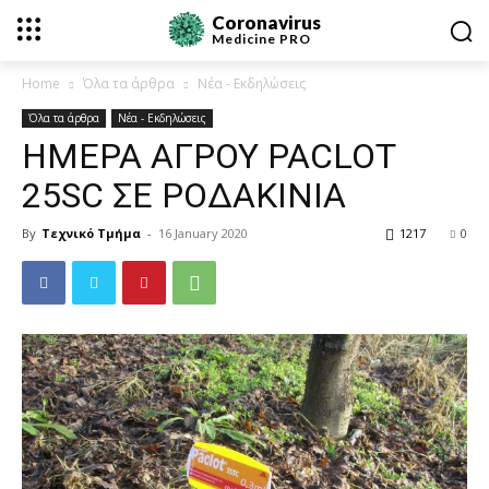
Coronavirus
Medicine
PRO
Home
Όλα τα άρθρα
Νέα - Εκδηλώσεις
Όλα τα άρθρα
Νέα - Εκδηλώσεις
ΗΜΕΡΑ ΑΓΡΟΥ PACLOT
25SC ΣΕ ΡΟΔΑΚΙΝΙΑ
By
Τεχνικό Τμήμα
-
16 January 2020
1217
0