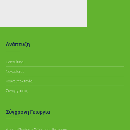
Ανάπτυξη
Consulting
Novastores
Κουνουποκτονία
Συνεργασίες
Σύγχρονη Γεωργία
Δίκτυο Παγίδων Σύλληψης Εντόμων