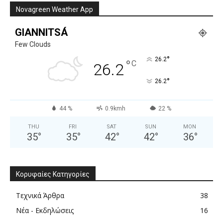
Novagreen Weather App
GIANNITSÁ
Few Clouds
°
26.2
°
C
26.2
°
26.2
44 %
0.9kmh
22 %
THU
FRI
SAT
SUN
MON
35
°
35
°
42
°
42
°
36
°
Κορυφαίες Κατηγορίες
Τεχνικά Άρθρα
38
Νέα - Εκδηλώσεις
16