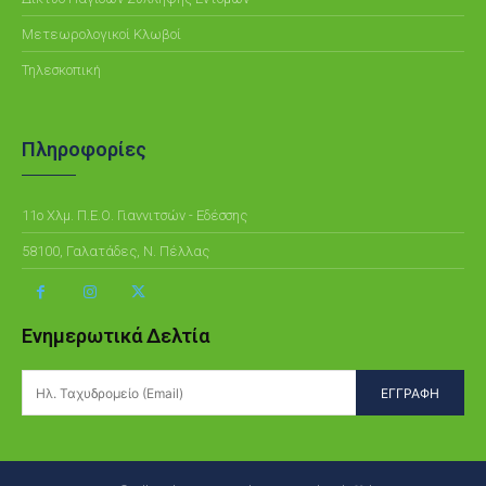
Μετεωρολογικοί Κλωβοί
Τηλεσκοπική
Πληροφορίες
11ο Χλμ. Π.Ε.Ο. Γιαννιτσών - Εδέσσης
58100, Γαλατάδες, Ν. Πέλλας
Ενημερωτικά Δελτία
ΕΓΓΡΑΦΗ