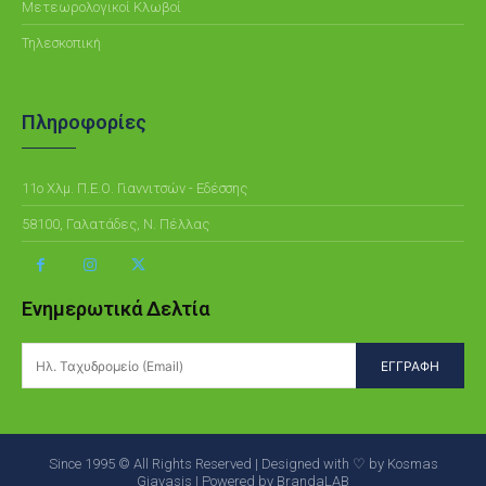
Μετεωρολογικοί Κλωβοί
Τηλεσκοπική
Πληροφορίες
11ο Χλμ. Π.Ε.Ο. Γιαννιτσών - Εδέσσης
58100, Γαλατάδες, Ν. Πέλλας
Ενημερωτικά Δελτία
ΕΓΓΡΑΦΗ
Since 1995 © All Rights Reserved | Designed with ♡ by Kosmas
Giavasis | Powered by BrandaLAB