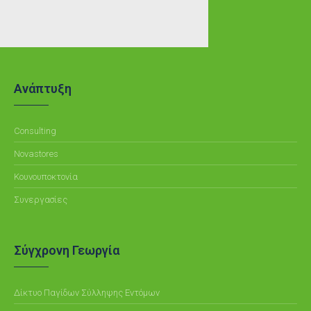
Ανάπτυξη
Consulting
Novastores
Κουνουποκτονία
Συνεργασίες
Σύγχρονη Γεωργία
Δίκτυο Παγίδων Σύλληψης Εντόμων