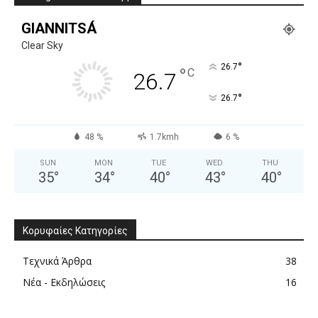
GIANNITSÁ
Clear Sky
°
26.7
°
C
26.7
°
26.7
48 %
1.7kmh
6 %
SUN
MON
TUE
WED
THU
35
°
34
°
40
°
43
°
40
°
Κορυφαίες Κατηγορίες
Τεχνικά Άρθρα
38
Νέα - Εκδηλώσεις
16