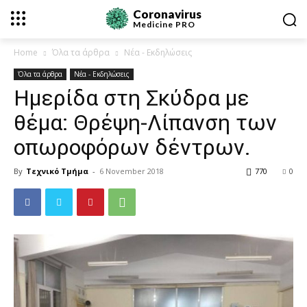
Coronavirus
Medicine
PRO
Home
Όλα τα άρθρα
Νέα - Εκδηλώσεις
Όλα τα άρθρα
Νέα - Εκδηλώσεις
Ημερίδα στη Σκύδρα με
θέμα: Θρέψη-Λίπανση των
οπωροφόρων δέντρων.
By
Τεχνικό Τμήμα
-
6 November 2018
770
0