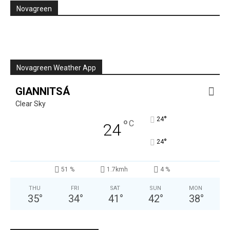
Novagreen
Novagreen Weather App
GIANNITSÁ
Clear Sky
°
24
°
C
24
°
24
51 %
1.7kmh
4 %
THU
FRI
SAT
SUN
MON
35
°
34
°
41
°
42
°
38
°