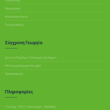
Consulting
Novastores
Κουνουποκτονία
Συνεργασίες
Σύγχρονη Γεωργία
Δίκτυο Παγίδων Σύλληψης Εντόμων
Μετεωρολογικοί Κλωβοί
Τηλεσκοπική
Πληροφορίες
11ο Χλμ. Π.Ε.Ο. Γιαννιτσών - Εδέσσης