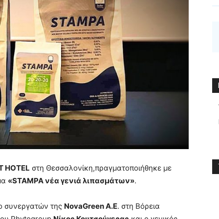
T HOTEL
στη Θεσσαλονίκη,πραγματοποιήθηκε με
έμα
«STAMPA νέα γενιά λιπασμάτων»
.
ο συνεργατών της
NovaGreen Α.Ε
. στη Βόρεια
του Phytogroup
Νίκος Κουτσούγερας
και ο γενικός