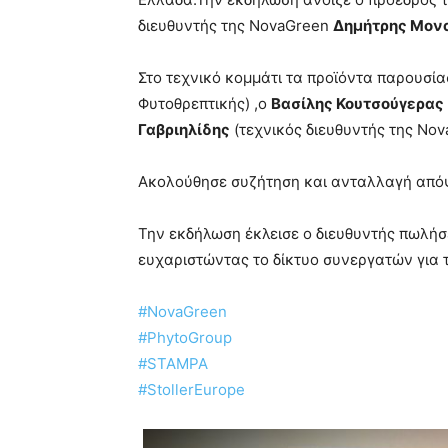
διευθυντής της NovaGreen
Δημήτρης Μον
Στο τεχνικό κομμάτι τα προϊόντα παρουσί
Φυτοθρεπτικής) ,ο
Βα
σίλης Κουτσούγερας
Γαβριηλίδης
(τεχνικός διευθυντή
ς της Nov
Ακολούθησε συζήτηση και ανταλλαγή απόψ
Την εκδήλωση έκλεισε ο διευθυντής πωλή
ευχαριστώντας το δίκτυο συνεργατών για 
#
NovaGreen
#
PhytoGroup
#
STAMPA
#
StollerEurope