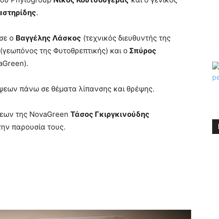
αστηρίδης
.
ασε ο
Βαγγέλης Λάσκος
(τεχνικός διευθυντής της
(γεωπόνος της Φυτοθρεπτικής) και ο
Σπύρος
aGreen).
εων πάνω σε θέματα λίπανσης και θρέψης.
σεων της NovaGreen
Τάσος Γκιργκινούδης
την παρουσία τους.