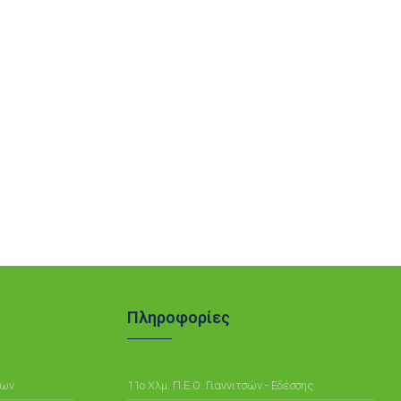
Πληροφορίες
μων
11ο Χλμ. Π.Ε.Ο. Γιαννιτσών - Εδέσσης