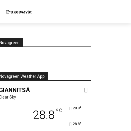
Επικοινωνία
Novagreen
Novagreen Weather App
GIANNITSÁ
Clear Sky
°
28.8
°
C
28.8
°
28.8