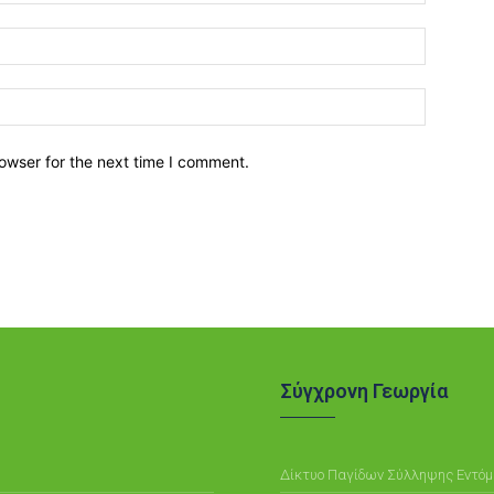
owser for the next time I comment.
η
Σύγχρονη Γεωργία
Δίκτυο Παγίδων Σύλληψης Εντό