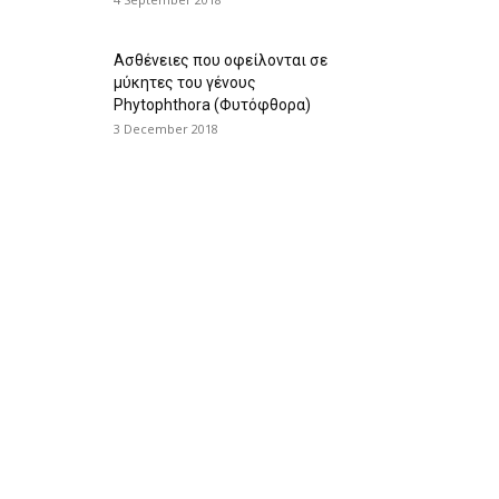
Ασθένειες που οφείλονται σε
μύκητες του γένους
Phytophthora (Φυτόφθορα)
3 December 2018