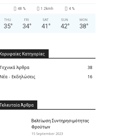
48 %
1.2kmh
4 %
THU
FRI
SAT
SUN
MON
35
°
34
°
41
°
42
°
38
°
Κορυφαίες Κατηγορίες
Τεχνικά Άρθρα
38
Νέα - Εκδηλώσεις
16
Τελευταία Άρθρα
Βελτίωση Συντηρησιμότητας
Φρούτων
15 September 2023