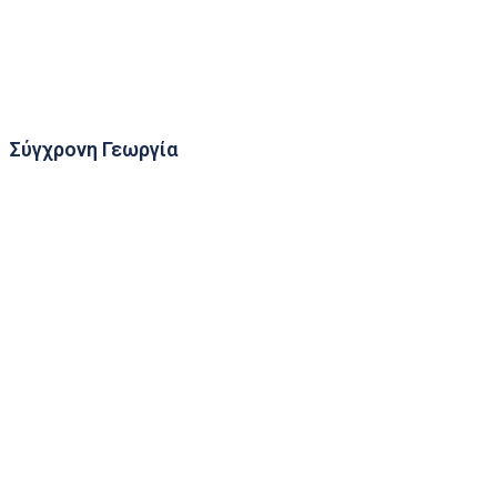
Συνεργασίες
Σύγχρονη Γεωργία
Δίκτυο Παγίδων Σύλληψης Εντόμων
Μετεωρολογικοί Κλωβοί
Τηλεσκοπική