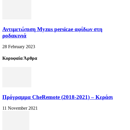
Αντιμετώπιση Myzus persicae αφίδων στη
ροδακινιά
28 February 2023
Κορυφαία Άρθρα
Πρόγραμμα CheRemote (2018-2021) – Κεράσι
11 November 2021