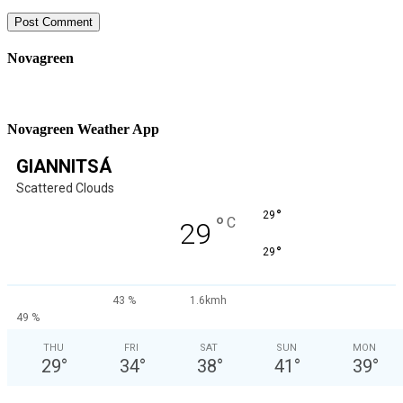
Novagreen
Novagreen Weather App
GIANNITSÁ
Scattered Clouds
°
29
°
C
29
°
29
43 %
1.6kmh
49 %
THU
FRI
SAT
SUN
MON
29
°
34
°
38
°
41
°
39
°