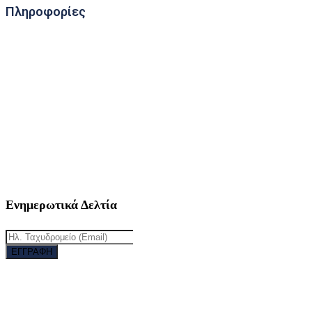
Πληροφορίες
11ο Χλμ. Π.Ε.Ο. Γιαννιτσών - Εδέσσης
58100, Γαλατάδες, Ν. Πέλλας
Ενημερωτικά Δελτία
ΕΓΓΡΑΦΗ
Since 1995 © All Rights Reserved | Designed with ♡ by
Kosmas Giavasis | Powered by BrandaLAB