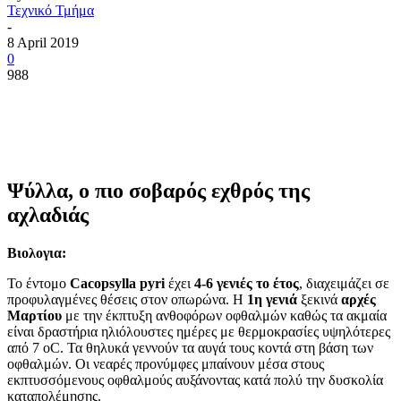
Τεχνικό Τμήμα
-
8 April 2019
0
988
Ψύλλα, ο πιο σοβαρός εχθρός της
αχλαδιάς
Βιολογια:
Το έντομο
Cacopsylla pyri
έχει
4-6 γενιές το έτος
, διαχειμάζει σε
προφυλαγμένες θέσεις στον οπωρώνα. Η
1η γενιά
ξεκινά
αρχές
Μαρτίου
με την έκπτυξη ανθοφόρων οφθαλμών καθώς τα
ακμαία
είναι δραστήρια ηλιόλουστες ημέρες με θερμοκρασίες υψηλότερες
από 7 oC. Τα θηλυκά γεννούν τα αυγά τους κοντά στη βάση των
οφθαλμών. Οι νεαρές προνύμφες μπαίνουν μέσα στους
εκπτυσσόμενους οφθαλμούς αυξάνοντας κατά πολύ την δυσκολία
καταπολέμησης.