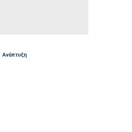
Ανάπτυξη
Consulting
Novastores
Κουνουποκτονία