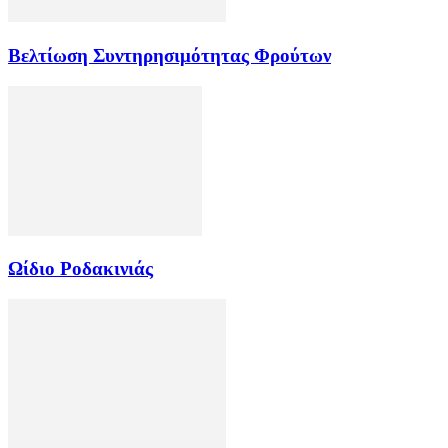
Βελτίωση Συντηρησιμότητας Φρούτων
Ωίδιο Ροδακινιάς